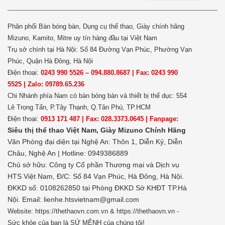
Phân phối Bàn bóng bàn, Dụng cụ thể thao, Giày chính hãng
Mizuno, Kamito, Mitre uy tín hàng đầu tại Việt Nam
Trụ sở chính tại Hà Nội: Số 84 Đường Vạn Phúc, Phường Vạn
Phúc, Quận Hà Đông, Hà Nội
Điện thoại:
0243 990 5526 – 094.880.8687 | Fax: 0243 990
5525 | Zalo: 09789.65.236
Chi Nhánh phía Nam có bàn bóng bàn và thiết bị thể dục: 554
Lê Trọng Tấn, P.Tây Thạnh, Q.Tân Phú, TP.HCM
Điện thoại:
0913 171 487 | Fax: 028.3373.0645 | Fanpage:
Siêu thị thể thao Việt Nam,
Giày Mizuno Chính Hãng
Văn Phòng đại diện tại Nghệ An: Thôn 1, Diễn Kỷ, Diễn
Châu, Nghệ An | Hotline: 0949386889
Chủ sở hữu:
Công ty Cổ phần Thương mại và Dịch vụ
HTS Việt Nam, Đ/C: Số 84 Vạn Phúc, Hà Đông, Hà Nội.
ĐKKD số: 0108262850 tại Phòng ĐKKD Sở KHĐT TP.Hà
Nội. Email: lienhe.htsvietnam@gmail.com
Website: https://thethaovn.com.vn & https://thethaovn.vn -
Sức khỏe của bạn là SỨ MỆNH của chúng tôi!