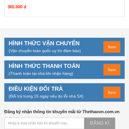
365.000 đ
HÌNH THỨC VẬN CHUYỂN
Xem
(Vận chuyển toàn quốc uy tín đảm bảo)
HÌNH THỨC THANH TOÁN
Xem
(Thanh toán tại nhà khi nhận hàng)
ĐIỀU KIỆN ĐỔI TRẢ
Xem
(Đổi trả trong 15 ngày nếu do lỗi nhà SX)
Đăng ký nhận thông tin khuyến mãi từ Thethaovn.com.vn
ĐĂNG KÍ