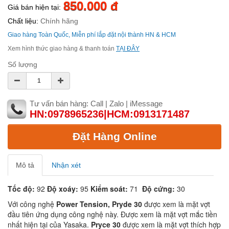
850.000 đ
Giá bán hiện tại:
Chất liệu:
Chính hãng
Giao hàng Toàn Quốc, Miễn phí lắp đặt nội thành HN & HCM
Xem hình thức giao hàng & thanh toán
TẠI ĐÂY
Số lượng
Tư vấn bán hàng: Call | Zalo | iMessage
HN:0978965236|HCM:0913171487
Đặt Hàng Online
Mô tả
Nhận xét
Tốc độ:
92
Độ xoáy:
95
Kiểm soát:
71
Độ cứng:
30
Với công nghệ
Power Tension, Pryde 30
được xem là mặt vợt
đầu tiên ứng dụng công nghệ này. Được xem là mặt vợt mắc tiền
nhất hiện tại của Yasaka.
Pryce 30
được xem là mặt vợt thích hợp