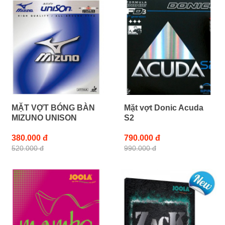
MẶT VỢT BÓNG BÀN
Mặt vợt Donic Acuda
MIZUNO UNISON
S2
380.000 đ
790.000 đ
520.000 đ
990.000 đ