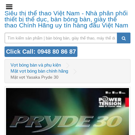
Siêu thị thể thao Việt Nam - Nhà phân phối
thiết bị thể dục, bàn bóng bàn, giày thể
thao Chính Hãng uy tín hàng đầu Việt Nam
Click Call: 0948 80 86 87
Vợt bóng bàn và phụ kiện
Mặt vợt bóng bàn chính hãng
Mặt vợt Yasaka Pryde 30